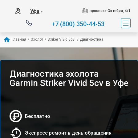
Уфа
проспект Октября, 4/1
▼
+7 (800) 350-44-53
Главная
/
Эхолот
/
Striker Vivid 5cv 
/
Диагностика
Диагностика эхолота
Garmin Striker Vivid 5cv в Уфе
Бесплатно
Экспресс ремонт в день обращения