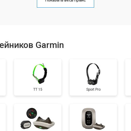
Показать весь прайс
от 40 мин
о
от 60 мин
о
ейников Garmin
от 60 мин
о
от 40 мин
о
TT 15
Sport Pro