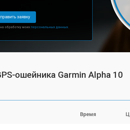
править заявку
 на обработку моих
персональных данных.
GPS-ошейника Garmin Alpha 10
Время
Ц