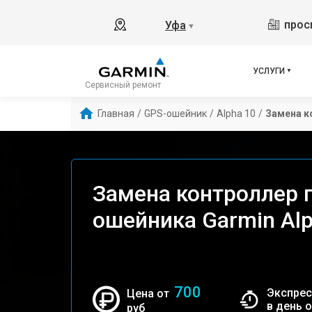
прос
Уфа
▼
УСЛУГИ
Сервисный ремонт
Главная
/
GPS-ошейник
/
Alpha 10
/
Замена к
Замена контроллер 
ошейника Garmin Alp
700
Экспрес
Цена от
в день 
руб