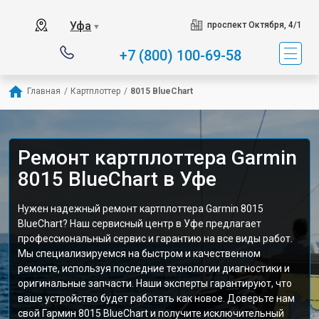
Уфа
проспект Октября, 4/1
▼
+7 (800) 100-69-58
Главная
/
Картплоттер
/
8015 BlueChart
Ремонт картплоттера Garmin
8015 BlueChart в Уфе
Нужен надежный ремонт картплоттера Garmin 8015
BlueChart? Наш сервисный центр в Уфе предлагает
профессиональный сервис и гарантию на все виды работ.
Мы специализируемся на быстром и качественном
ремонте, используя последние технологии диагностики и
оригинальные запчасти. Наши эксперты гарантируют, что
ваше устройство будет работать как новое. Доверьте нам
свой Гармин 8015 BlueChart и получите исключительный