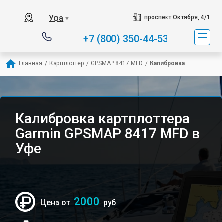
Уфа
проспект Октября, 4/1
▼
+7 (800) 350-44-53
Главная
/
Картплоттер
/
GPSMAP 8417 MFD
/
Калибровка
Калибровка картплоттера
Garmin GPSMAP 8417 MFD в
Уфе
2000
Цена от
руб