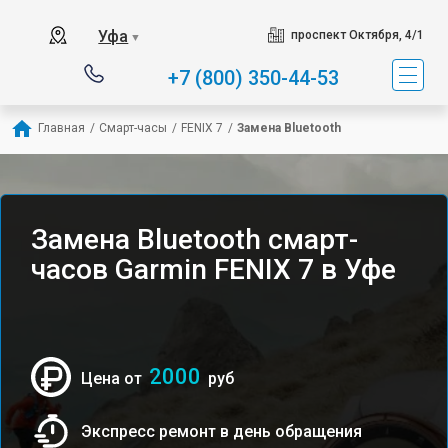
Уфа
проспект Октября, 4/1
▼
+7 (800) 350-44-53
Главная
/
Смарт-часы
/
FENIX 7
/
Замена Bluetooth
Замена Bluetooth смарт-
часов Garmin FENIX 7 в Уфе
2000
Цена от
руб
Экспресс ремонт в день обращения